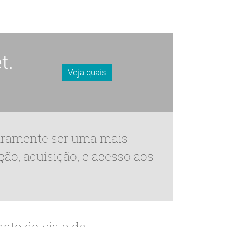
t.
Veja quais
aramente ser uma mais-
ção, aquisição, e acesso aos
nto de vista de