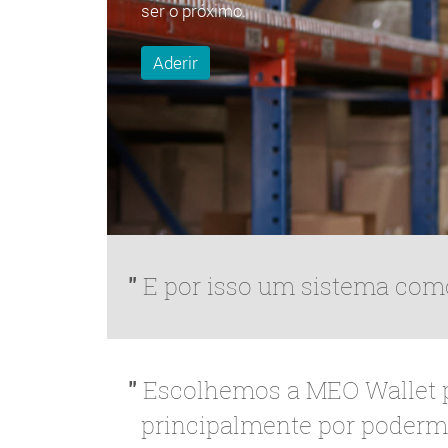
ser o próximo.
Aderir
E por isso um sistema como
Escolhemos a MEO Wallet p
principalmente por podermo