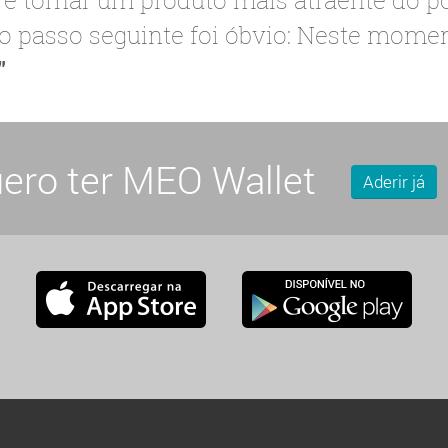
 o passo seguinte foi óbvio: Neste mom
ero ter MEO Wallet
Aderir já