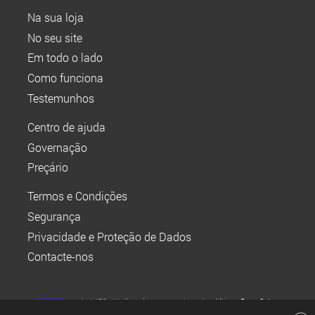
Na sua loja
No seu site
Em todo o lado
Como funciona
Testemunhos
Centro de ajuda
Governação
Preçário
Termos e Condições
Segurança
Privacidade e Proteção de Dados
Contacte-nos
A MEO Wallet é um serviço da
Altice Pay, S.A.
,
instituição de pagamento registada no Banco de